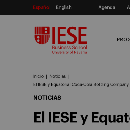
Español
English
Agenda
A
Media
PRO
Inicio
Noticias
El IESE y Equatorial Coca-Cola Bottling Company 
NOTICIAS
El IESE y Equa