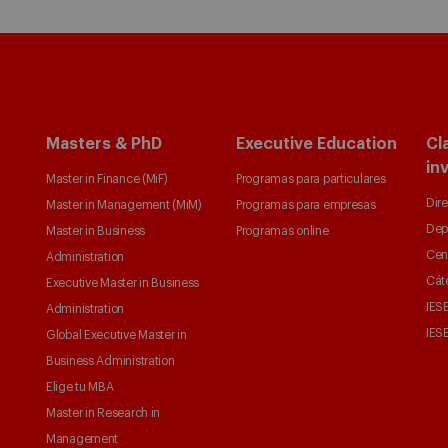
Masters & PhD
Executive Education
Cl
in
Master in Finance (MiF)
Programas para particulares
Dire
Master in Management (MiM)
Programas para empresas
Dep
Master in Business
Programas online
Cen
Administration
Cát
Executive Master in Business
IESE
Administration
IESE
Global Executive Master in
Business Administration
Elige tu MBA
Master in Research in
Management