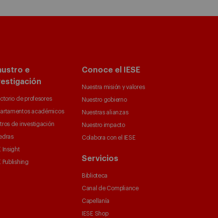
austro e
Conoce el IESE
vestigación
Nuestra misión y valores
ctorio de profesores
Nuestro gobierno
artamentos académicos
Nuestras alianzas
tros de investigación
Nuestro impacto
edras
Colabora con el IESE
 Insight
Servicios
 Publishing
Biblioteca
Canal de Compliance
Capellanía
IESE Shop