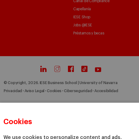
Canal de Compliance
Capellanía
IESE Shop
Jobs @IESE
Préstamos y becas
© Copyright, 2026. IESE Business School | University of Navarra
Privacidad
Aviso Legal
Cookies
Ciberseguridad
Accesibilidad
Cookies
We use cookies to personalize content and ads,