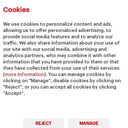
Directorio de profesores
Nuestra misión y valores
Cookies
Departamentos académicos
Nuestro gobierno
Centros de investigación
Nuestras alianzas
We use cookies to personalize content and ads,
Cátedras
Nuestro impacto
allowing us to offer personalized advertising, to
IESE Insight
Colabora con el IESE
provide social media features and to analyze our
IESE Publishing
traffic. We also share information about your use of
Servicios
our site with our social media, advertising and
analytics partners, who may combine it with other
Biblioteca
information that you have provided to them or that
Canal de compliance
they have collected from your use of their services
Capellanía
(
more information
). You can manage cookies by
IESE Shop
clicking on "Manage", disable cookies by clicking on
Jobs @IESE
"Reject", or you can accept all cookies by clicking
“Accept”.
Préstamos y becas
REJECT
MANAGE