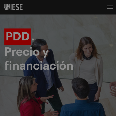
PDD
.
Precio y
financiación