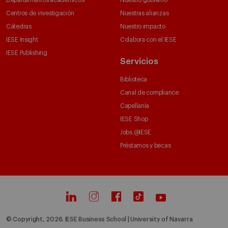
Departamentos académicos
Nuestro gobierno
Centros de investigación
Nuestras alianzas
Cátedras
Nuestro impacto
IESE Insight
Colabora con el IESE
IESE Publishing
Servicios
Biblioteca
Canal de compliance
Capellanía
IESE Shop
Jobs @IESE
Préstamos y becas
© Copyright, 2026. IESE Business School | University of Navarra