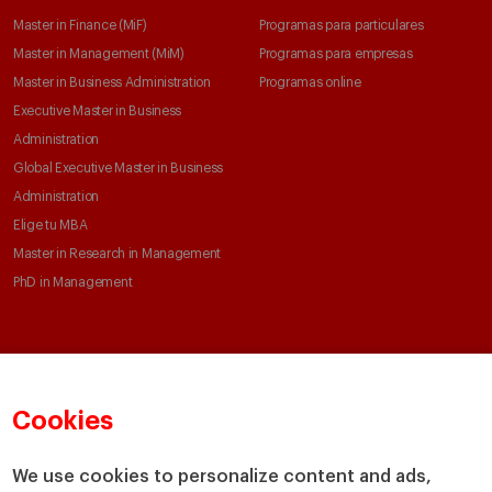
Master in Finance (MiF)
Programas para particulares
Master in Management (MiM)
Programas para empresas
Master in Business Administration
Programas online
Executive Master in Business
Administration
Global Executive Master in Business
Administration
Elige tu MBA
Master in Research in Management
PhD in Management
Claustro e investigación
Conoce el IESE
Directorio de profesores
Nuestra misión y valores
Cookies
Departamentos académicos
Nuestro gobierno
Centros de investigación
Nuestras alianzas
We use cookies to personalize content and ads,
Cátedras
Nuestro impacto