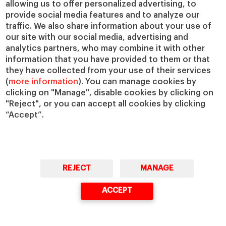
allowing us to offer personalized advertising, to
IESE Insight
Colabora con el IESE
provide social media features and to analyze our
IESE Publishing
traffic. We also share information about your use of
Servicios
our site with our social media, advertising and
analytics partners, who may combine it with other
Biblioteca
information that you have provided to them or that
Canal de compliance
they have collected from your use of their services
Capellanía
(
more information
). You can manage cookies by
IESE Shop
clicking on "Manage", disable cookies by clicking on
Jobs @IESE
"Reject", or you can accept all cookies by clicking
“Accept”.
Préstamos y becas
REJECT
MANAGE
© Copyright, 2026. IESE Business School | University of Navarra
ACCEPT
Privacidad
Aviso Legal
Cookies
Ciberseguridad
Accesibilidad