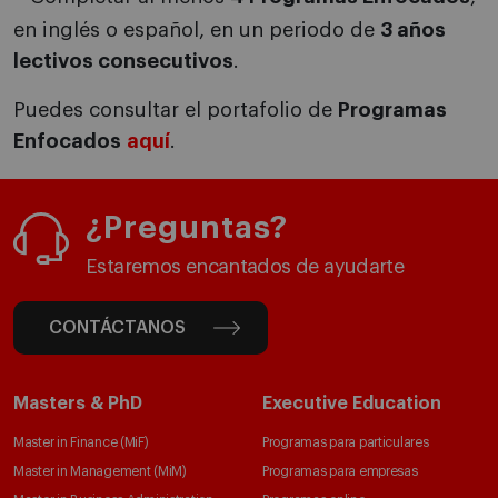
en inglés o español, en un periodo de
3 años
lectivos consecutivos
.
Puedes consultar el portafolio de
Programas
Enfocados
aquí
.
¿Preguntas?
Estaremos encantados de ayudarte
CONTÁCTANOS
Masters & PhD
Executive Education
Master in Finance (MiF)
Programas para particulares
Master in Management (MiM)
Programas para empresas