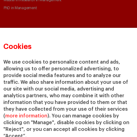
Master in Research in Management
PhD in Management
Claustro e investigación
Conoce el IESE
Directorio de profesores
Nuestra misión y valores
Cookies
Departamentos académicos
Nuestro gobierno
Centros de investigación
Nuestras alianzas
We use cookies to personalize content and ads,
Cátedras
Nuestro impacto
allowing us to offer personalized advertising, to
IESE Insight
Colabora con el IESE
provide social media features and to analyze our
IESE Publishing
traffic. We also share information about your use of
Servicios
our site with our social media, advertising and
analytics partners, who may combine it with other
Biblioteca
information that you have provided to them or that
Canal de compliance
they have collected from your use of their services
Capellanía
(
more information
). You can manage cookies by
IESE Shop
clicking on "Manage", disable cookies by clicking on
Jobs @IESE
"Reject", or you can accept all cookies by clicking
“Accept”.
Préstamos y becas