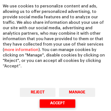
Centros de investigación
Nuestras alianzas
We use cookies to personalize content and ads,
Cátedras
Nuestro impacto
allowing us to offer personalized advertising, to
IESE Insight
Colabora con el IESE
provide social media features and to analyze our
IESE Publishing
traffic. We also share information about your use of
Servicios
our site with our social media, advertising and
analytics partners, who may combine it with other
Biblioteca
information that you have provided to them or that
Canal de compliance
they have collected from your use of their services
Capellanía
(
more information
). You can manage cookies by
IESE Shop
clicking on "Manage", disable cookies by clicking on
Jobs @IESE
"Reject", or you can accept all cookies by clicking
“Accept”.
Préstamos y becas
REJECT
MANAGE
© Copyright, 2026. IESE Business School | University of Navarra
ACCEPT
Privacidad
Aviso Legal
Cookies
Ciberseguridad
Accesibilidad