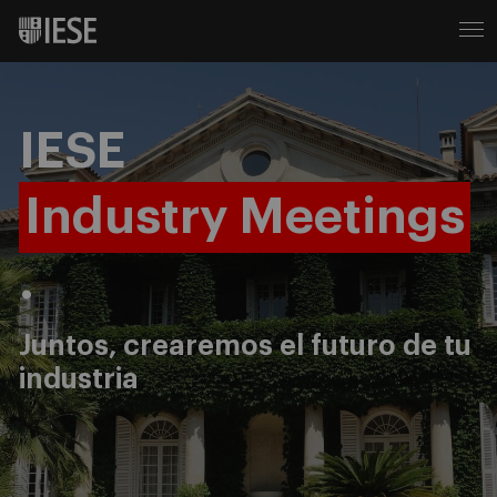
IESE
Industry Meetings
.
Juntos, crearemos el futuro de tu
industria