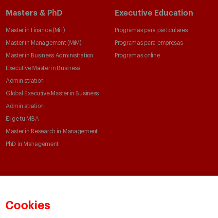
Masters & PhD
Executive Education
Master in Finance (MiF)
Programas para particulares
Master in Management (MiM)
Programas para empresas
Master in Business Administration
Programas online
Executive Master in Business
Administration
Global Executive Master in Business
Administration
Elige tu MBA
Master in Research in Management
PhD in Management
Claustro e investigación
Conoce el IESE
Directorio de profesores
Nuestra misión y valores
Cookies
Departamentos académicos
Nuestro gobierno