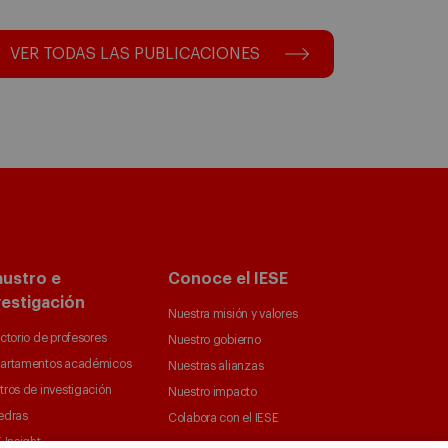
VER TODAS LAS PUBLICACIONES
austro e
Conoce el IESE
vestigación
Nuestra misión y valores
ctorio de profesores
Nuestro gobierno
artamentos académicos
Nuestras alianzas
tros de investigación
Nuestro impacto
edras
Colabora con el IESE
 Insight