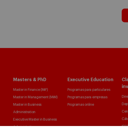
Masters & PhD
Executive Education
Cl
in
Master in Finance (MiF)
Programas para particulares
Dire
Master in Management (MiM)
Programas para empresas
Dep
Master in Business
Programas online
Cen
Administration
Cát
Executive Master in Business
IESE
Administration