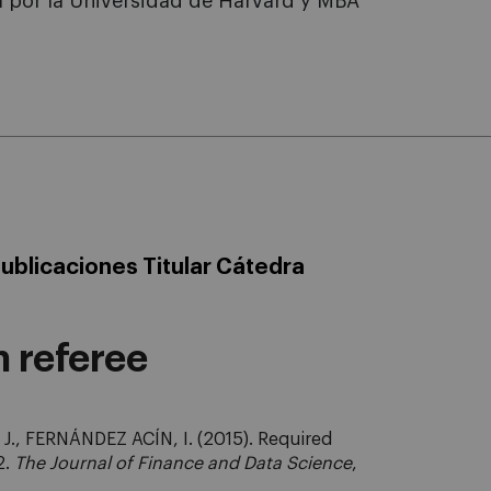
 por la Universidad de Harvard y MBA
ublicaciones Titular Cátedra
n referee
, FERNÁNDEZ ACÍN, I. (2015). Required
2.
The Journal of Finance and Data Science
,