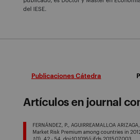
publicado, es Doctor y Máster en Economía
del IESE.
Publicaciones Cátedra
P
Artículos en journal co
FERNÁNDEZ, P., AGUIRREAMALLOA ARIZAGA, J.
Market Risk Premium among countries in 201
1
(1), 42 - 54. doi:10.1016/j.jfds.2015.07.003.