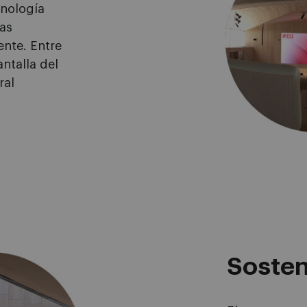
cnología
las
ente. Entre
ntalla del
ral
Sosten