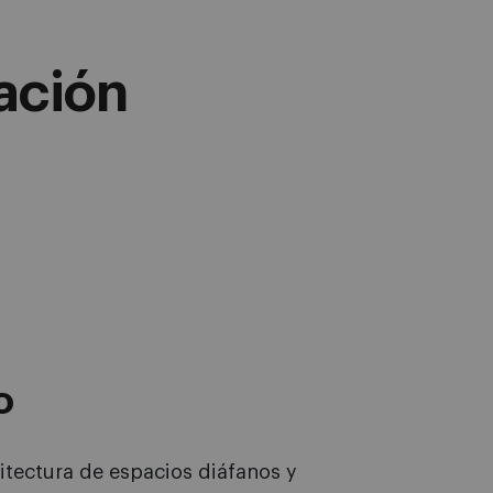
ación
o
tectura de espacios diáfanos y