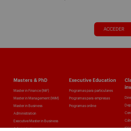
ACCEDER
Masters & PhD
Executive Education
Cl
in
Master in Finance (MiF)
Programas para particulares
Dire
Master in Management (MiM)
Programas para empresas
Dep
Master in Business
Programas online
Cen
Administration
Cát
Executive Master in Business
IESE
Administration