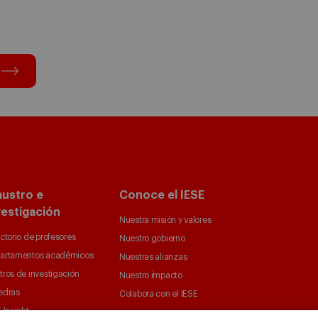
austro e
Conoce el IESE
vestigación
Nuestra misión y valores
ctorio de profesores
Nuestro gobierno
artamentos académicos
Nuestras alianzas
tros de investigación
Nuestro impacto
edras
Colabora con el IESE
 Insight