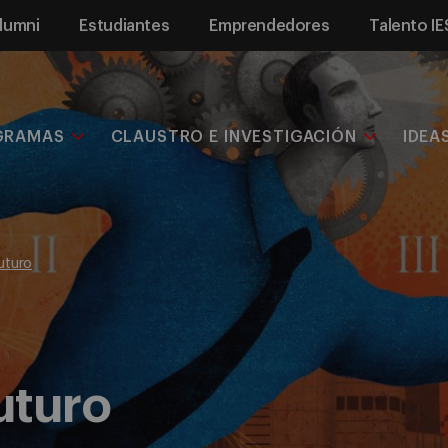
lumni
Estudiantes
Emprendedores
Talento IE
GRAMAS
CLAUSTRO E INVESTIGACIÓN
IDEA
uturo
uturo