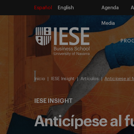
Español
English
Agenda
A
Media
PRO
Inicio
IESE Insight
Artículos
Anticípese al f
IESE INSIGHT
Anticípese al f