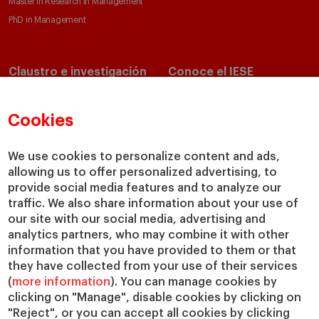
Master in Research in Management
PhD in Management
Claustro e investigación
Conoce el IESE
Directorio de profesores
Nuestra misión y valores
Departamentos académicos
Nuestro gobierno
Cookies
Centros de investigación
Nuestras alianzas
Cátedras
Nuestro impacto
We use cookies to personalize content and ads,
allowing us to offer personalized advertising, to
IESE Insight
Colabora con el IESE
provide social media features and to analyze our
IESE Publishing
Servicios
traffic. We also share information about your use of
our site with our social media, advertising and
Biblioteca
analytics partners, who may combine it with other
Canal de Compliance
information that you have provided to them or that
Capellanía
they have collected from your use of their services
(
more information
). You can manage cookies by
IESE Shop
clicking on "Manage", disable cookies by clicking on
Jobs @IESE
"Reject", or you can accept all cookies by clicking