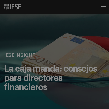
IESE INSIGHT
La caja manda: consejos
para directores
financieros