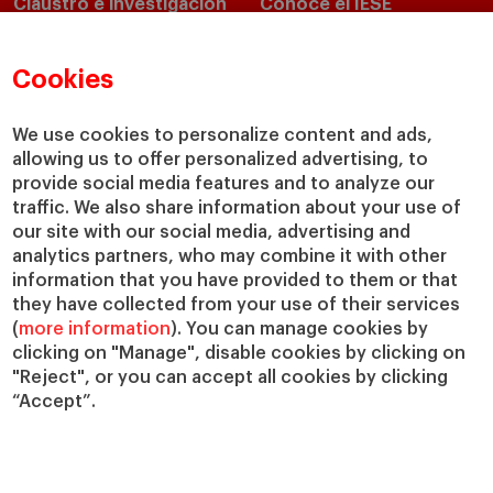
Claustro e investigación
Conoce el IESE
Directorio de profesores
Nuestra misión y valores
Departamentos académicos
Nuestro gobierno
Cookies
Centros de investigación
Nuestras alianzas
Cátedras
Nuestro impacto
We use cookies to personalize content and ads,
allowing us to offer personalized advertising, to
IESE Insight
Colabora con el IESE
provide social media features and to analyze our
IESE Publishing
Servicios
traffic. We also share information about your use of
our site with our social media, advertising and
Biblioteca
analytics partners, who may combine it with other
Canal de Compliance
information that you have provided to them or that
Capellanía
they have collected from your use of their services
(
more information
). You can manage cookies by
IESE Shop
clicking on "Manage", disable cookies by clicking on
Jobs @IESE
"Reject", or you can accept all cookies by clicking
Préstamos y becas
“Accept”.