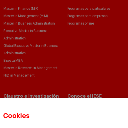
Master in Finance (MiF)
Programas para particulares
Master in Management (MiM)
Programas para empresas
Master in Business Administration
Programas online
Executive Master in Business
Administration
Global Executive Master in Business
Administration
Elige tu MBA
Master in Research in Management
PhD in Management
Claustro e investigación
Conoce el IESE
Directorio de profesores
Nuestra misión y valores
Departamentos académicos
Nuestro gobierno
Cookies
Centros de investigación
Nuestras alianzas