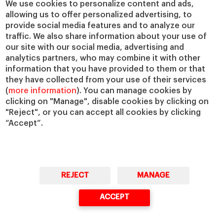
Cátedras
Nuestro impacto
We use cookies to personalize content and ads,
allowing us to offer personalized advertising, to
IESE Insight
Colabora con el IESE
provide social media features and to analyze our
IESE Publishing
Servicios
traffic. We also share information about your use of
our site with our social media, advertising and
Biblioteca
analytics partners, who may combine it with other
Canal de Compliance
information that you have provided to them or that
Capellanía
they have collected from your use of their services
(
more information
). You can manage cookies by
IESE Shop
clicking on "Manage", disable cookies by clicking on
Jobs @IESE
"Reject", or you can accept all cookies by clicking
Préstamos y becas
“Accept”.
REJECT
MANAGE
© Copyright, 2026. IESE Business School | University of Navarra
ACCEPT
Privacidad
Aviso Legal
Cookies
Ciberseguridad
Accesibilidad