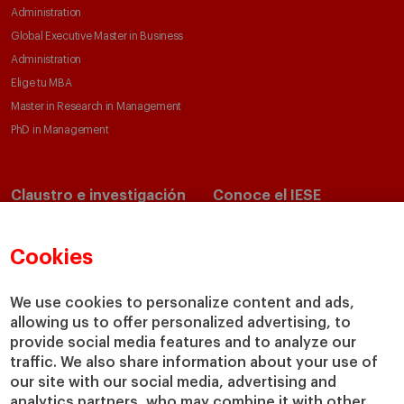
Administration
Global Executive Master in Business
Administration
Elige tu MBA
Master in Research in Management
PhD in Management
Claustro e investigación
Conoce el IESE
Directorio de profesores
Nuestra misión y valores
Departamentos académicos
Nuestro gobierno
Cookies
Centros de investigación
Nuestras alianzas
Cátedras
Nuestro impacto
We use cookies to personalize content and ads,
allowing us to offer personalized advertising, to
IESE Insight
Colabora con el IESE
provide social media features and to analyze our
IESE Publishing
Servicios
traffic. We also share information about your use of
our site with our social media, advertising and
Biblioteca
analytics partners, who may combine it with other