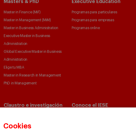
Masters & PhD
Executive Education
Master in Finance (MiF)
Programas para particulares
Master in Management (MiM)
Programas para empresas
Master in Business Administration
Programas online
Executive Master in Business
Administration
Global Executive Master in Business
Administration
Elige tu MBA
Master in Research in Management
PhD in Management
Claustro e investigación
Conoce el IESE
Directorio de profesores
Nuestra misión y valores
Departamentos académicos
Nuestro gobierno
Cookies
Centros de investigación
Nuestras alianzas