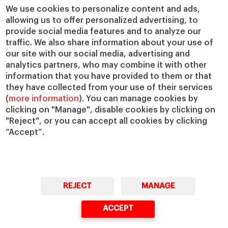
Cátedras
Nuestro impacto
We use cookies to personalize content and ads,
allowing us to offer personalized advertising, to
IESE Insight
Colabora con el IESE
provide social media features and to analyze our
IESE Publishing
Servicios
traffic. We also share information about your use of
our site with our social media, advertising and
Biblioteca
analytics partners, who may combine it with other
Canal de Compliance
information that you have provided to them or that
Capellanía
they have collected from your use of their services
(
more information
). You can manage cookies by
IESE Shop
clicking on "Manage", disable cookies by clicking on
Jobs @IESE
"Reject", or you can accept all cookies by clicking
Préstamos y becas
“Accept”.
REJECT
MANAGE
© Copyright, 2026. IESE Business School | University of Navarra
ACCEPT
Privacidad
Aviso Legal
Cookies
Ciberseguridad
Accesibilidad