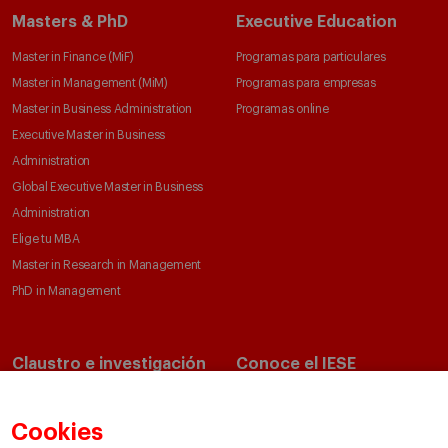
Masters & PhD
Executive Education
Master in Finance (MiF)
Programas para particulares
Master in Management (MiM)
Programas para empresas
Master in Business Administration
Programas online
Executive Master in Business
Administration
Global Executive Master in Business
Administration
Elige tu MBA
Master in Research in Management
PhD in Management
Claustro e investigación
Conoce el IESE
Directorio de profesores
Nuestra misión y valores
Departamentos académicos
Nuestro gobierno
Cookies