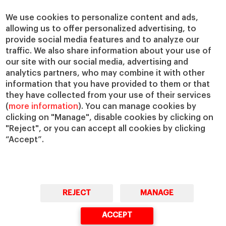
Centros de investigación
Nuestras alianzas
Cátedras
Nuestro impacto
We use cookies to personalize content and ads,
IESE Insight
Colabora con el IESE
allowing us to offer personalized advertising, to
provide social media features and to analyze our
IESE Publishing
Servicios
traffic. We also share information about your use of
our site with our social media, advertising and
Biblioteca
analytics partners, who may combine it with other
Canal de Compliance
information that you have provided to them or that
Capellanía
they have collected from your use of their services
(
more information
). You can manage cookies by
IESE Shop
clicking on "Manage", disable cookies by clicking on
Jobs @IESE
"Reject", or you can accept all cookies by clicking
Préstamos y becas
“Accept”.
REJECT
MANAGE
© Copyright, 2026. IESE Business School | University of Navarra
ACCEPT