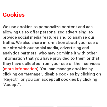
Directorio de profesores
Nuestra misión y valores
Departamentos académicos
Nuestro gobierno
Cookies
Centros de investigación
Nuestras alianzas
Cátedras
Nuestro impacto
We use cookies to personalize content and ads,
allowing us to offer personalized advertising, to
IESE Insight
Colabora con el IESE
provide social media features and to analyze our
IESE Publishing
Servicios
traffic. We also share information about your use of
our site with our social media, advertising and
Biblioteca
analytics partners, who may combine it with other
Canal de Compliance
information that you have provided to them or that
Capellanía
they have collected from your use of their services
(
more information
). You can manage cookies by
IESE Shop
clicking on "Manage", disable cookies by clicking on
Jobs @IESE
"Reject", or you can accept all cookies by clicking
Préstamos y becas
“Accept”.