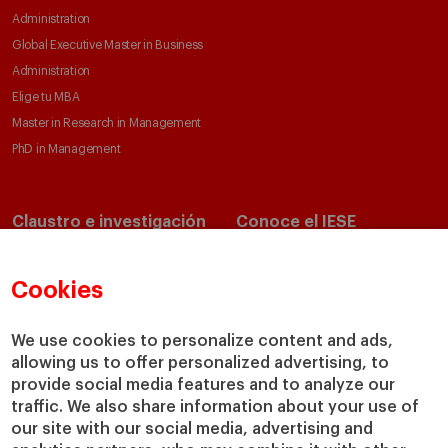
Administration
Global Executive Master in Business
Administration
Elige tu MBA
Master in Research in Management
PhD in Management
Claustro e investigación
Conoce el IESE
Directorio de profesores
Nuestra misión y valores
Departamentos académicos
Nuestro gobierno
Cookies
Centros de investigación
Nuestras alianzas
Cátedras
Nuestro impacto
We use cookies to personalize content and ads,
allowing us to offer personalized advertising, to
IESE Insight
Colabora con el IESE
provide social media features and to analyze our
IESE Publishing
Servicios
traffic. We also share information about your use of
our site with our social media, advertising and
Biblioteca