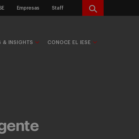
SE
Empresas
Staff
Buscar
S & INSIGHTS
CONOCE EL IESE
igente