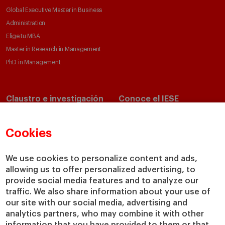
Global Executive Master in Business
Administration
Elige tu MBA
Master in Research in Management
PhD in Management
Claustro e investigación
Conoce el IESE
Directorio de profesores
Nuestra misión y valores
Departamentos académicos
Nuestro gobierno
Cookies
Centros de investigación
Nuestras alianzas
Cátedras
Nuestro impacto
We use cookies to personalize content and ads,
allowing us to offer personalized advertising, to
IESE Insight
Colabora con el IESE
provide social media features and to analyze our
IESE Publishing
Servicios
traffic. We also share information about your use of
our site with our social media, advertising and
Biblioteca
analytics partners, who may combine it with other
Canal de Compliance