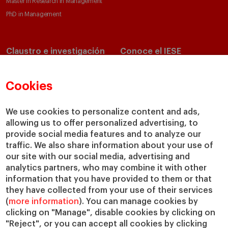
Master in Research in Management
PhD in Management
Claustro e investigación
Conoce el IESE
Directorio de profesores
Nuestra misión y valores
Departamentos académicos
Nuestro gobierno
Cookies
Centros de investigación
Nuestras alianzas
Cátedras
Nuestro impacto
We use cookies to personalize content and ads,
allowing us to offer personalized advertising, to
IESE Insight
Colabora con el IESE
provide social media features and to analyze our
IESE Publishing
Servicios
traffic. We also share information about your use of
our site with our social media, advertising and
Biblioteca
analytics partners, who may combine it with other
Canal de Compliance
information that you have provided to them or that
Capellanía
they have collected from your use of their services
(
more information
). You can manage cookies by
IESE Shop
clicking on "Manage", disable cookies by clicking on
Jobs @IESE
"Reject", or you can accept all cookies by clicking