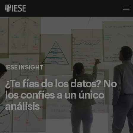
IESE INSIGHT
¿Te fías de los datos? No
los confíes a un único
análisis