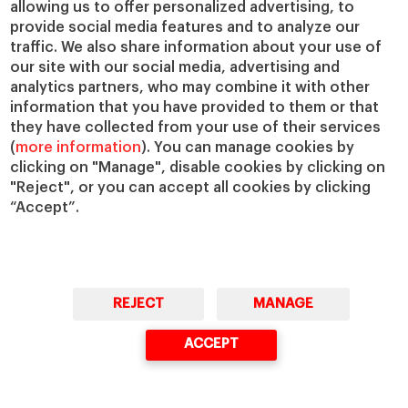
allowing us to offer personalized advertising, to
IESE Insight
Colabora con el IESE
provide social media features and to analyze our
IESE Publishing
Servicios
traffic. We also share information about your use of
our site with our social media, advertising and
Biblioteca
analytics partners, who may combine it with other
Canal de Compliance
information that you have provided to them or that
Capellanía
they have collected from your use of their services
(
more information
). You can manage cookies by
IESE Shop
clicking on "Manage", disable cookies by clicking on
Jobs @IESE
"Reject", or you can accept all cookies by clicking
Préstamos y becas
“Accept”.
REJECT
MANAGE
© Copyright, 2026. IESE Business School | University of Navarra
ACCEPT
Privacidad
Aviso Legal
Cookies
Ciberseguridad
Accesibilidad