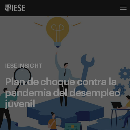
IESE INSIGHT
Plan de choque contra la
pandemia del desempleo
juvenil