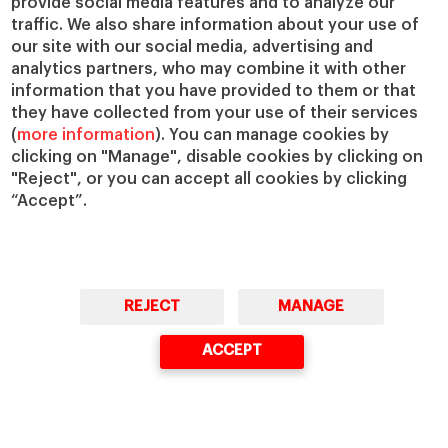
provide social media features and to analyze our
traffic. We also share information about your use of
Masters & PhD
Executive Education
our site with our social media, advertising and
analytics partners, who may combine it with other
Master in Finance (MiF)
Programas para particulares
information that you have provided to them or that
Master in Management (MiM)
Programas para empresas
they have collected from your use of their services
Master in Business Administration
Programas online
(
more information
). You can manage cookies by
Executive Master in Business
clicking on "Manage", disable cookies by clicking on
Administration
"Reject", or you can accept all cookies by clicking
Global Executive Master in Business
“Accept”.
Administration
Elige tu MBA
Master in Research in Management
PhD in Management
REJECT
MANAGE
ACCEPT
Claustro e investigación
Conoce el IESE
Directorio de profesores
Nuestra misión y valores
Departamentos académicos
Nuestro gobierno