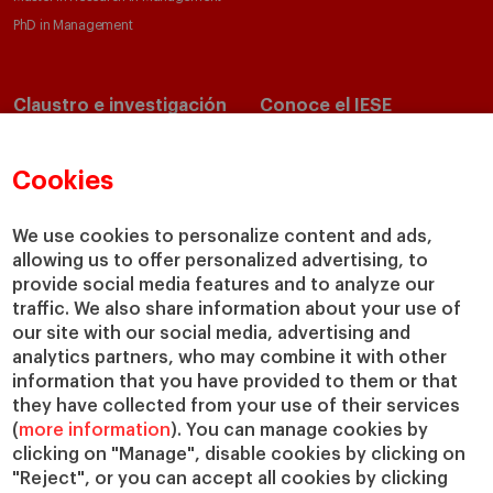
PhD in Management
Claustro e investigación
Conoce el IESE
Directorio de profesores
Nuestra misión y valores
Departamentos académicos
Nuestro gobierno
Cookies
Centros de investigación
Nuestras alianzas
Cátedras
Nuestro impacto
We use cookies to personalize content and ads,
allowing us to offer personalized advertising, to
IESE Insight
Colabora con el IESE
provide social media features and to analyze our
IESE Publishing
Servicios
traffic. We also share information about your use of
our site with our social media, advertising and
Biblioteca
analytics partners, who may combine it with other
Canal de Compliance
information that you have provided to them or that
Capellanía
they have collected from your use of their services
(
more information
). You can manage cookies by
IESE Shop
clicking on "Manage", disable cookies by clicking on
Jobs @IESE
"Reject", or you can accept all cookies by clicking
Préstamos y becas