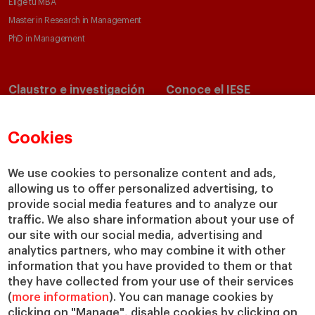
Elige tu MBA
Master in Research in Management
PhD in Management
Claustro e investigación
Conoce el IESE
Directorio de profesores
Nuestra misión y valores
Departamentos académicos
Nuestro gobierno
Cookies
Centros de investigación
Nuestras alianzas
Cátedras
Nuestro impacto
We use cookies to personalize content and ads,
allowing us to offer personalized advertising, to
IESE Insight
Colabora con el IESE
provide social media features and to analyze our
IESE Publishing
Servicios
traffic. We also share information about your use of
our site with our social media, advertising and
Biblioteca
analytics partners, who may combine it with other
Canal de Compliance
information that you have provided to them or that
Capellanía
they have collected from your use of their services
(
more information
). You can manage cookies by
IESE Shop
clicking on "Manage", disable cookies by clicking on