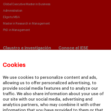
Global Executive Master in Business
Administration
Elige tu MBA
Master in Research in Management
PhD in Management
Claustro e investigación
Conoce el IESE
Directorio de profesores
Nuestra misión y valores
Departamentos académicos
Nuestro gobierno
Cookies
Centros de investigación
Nuestras alianzas
Cátedras
Nuestro impacto
We use cookies to personalize content and ads,
allowing us to offer personalized advertising, to
IESE Insight
Colabora con el IESE
provide social media features and to analyze our
IESE Publishing
Servicios
traffic. We also share information about your use of
our site with our social media, advertising and
Biblioteca
analytics partners, who may combine it with other
Canal de Compliance
information that you have provided to them or that