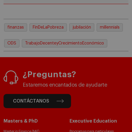
finanzas
FinDeLaPobreza
jubilación
millennials
ODS
TrabajoDecenteyCrecimientoEconómico
¿Preguntas?
Estaremos encantados de ayudarte
CONTÁCTANOS
Masters & PhD
Executive Education
Master in Finance (MiF)
Programas para particulares