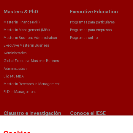
Masters & PhD
Executive Education
Master in Finance (MiF)
Programas para particulares
Master in Management (MiM)
Programas para empresas
Master in Business Administration
Programas online
Executive Master in Business
Administration
Global Executive Master in Business
Administration
Elige tu MBA
Master in Research in Management
PhD in Management
Claustro e investigación
Conoce el IESE
Directorio de profesores
Nuestra misión y valores
Departamentos académicos
Nuestro gobierno