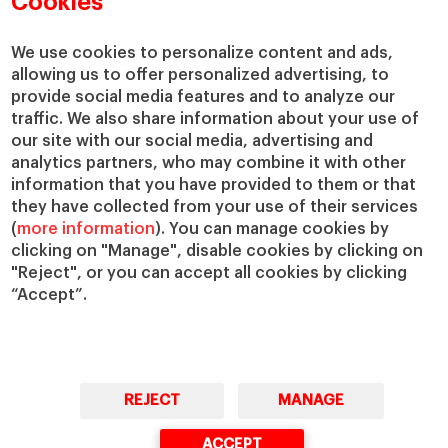
Cookies
Centros de investigación
Nuestras alianzas
Cátedras
Nuestro impacto
We use cookies to personalize content and ads,
IESE Insight
Colabora con el IESE
allowing us to offer personalized advertising, to
provide social media features and to analyze our
IESE Publishing
Servicios
traffic. We also share information about your use of
our site with our social media, advertising and
Biblioteca
analytics partners, who may combine it with other
Canal de Compliance
information that you have provided to them or that
Capellanía
they have collected from your use of their services
(
more information
). You can manage cookies by
IESE Shop
clicking on "Manage", disable cookies by clicking on
Jobs @IESE
"Reject", or you can accept all cookies by clicking
Préstamos y becas
“Accept”.
REJECT
MANAGE
© Copyright, 2026. IESE Business School | University of Navarra
ACCEPT