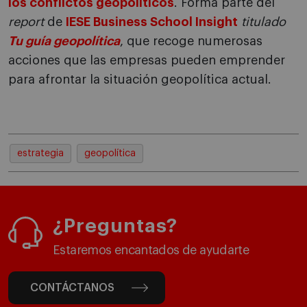
los conflictos geopolíticos
. Forma parte del
report
de
IESE Business School Insight
titulado
Tu guía geopolítica
, que recoge numerosas
acciones que las empresas pueden emprender
para afrontar la situación geopolítica actual.
estrategia
geopolítica
¿Preguntas?
Estaremos encantados de ayudarte
CONTÁCTANOS