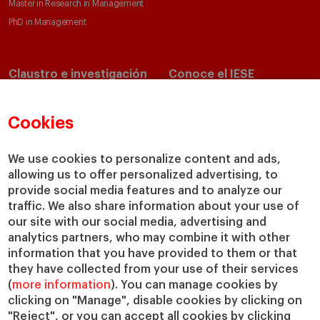
Master in Research in Management
PhD in Management
Claustro e investigación
Conoce el IESE
Directorio de profesores
Nuestra misión y valores
Departamentos académicos
Nuestro gobierno
Cookies
Centros de investigación
Nuestras alianzas
Cátedras
Nuestro impacto
We use cookies to personalize content and ads,
allowing us to offer personalized advertising, to
IESE Insight
Colabora con el IESE
provide social media features and to analyze our
IESE Publishing
Servicios
traffic. We also share information about your use of
our site with our social media, advertising and
Biblioteca
analytics partners, who may combine it with other
Canal de Compliance
information that you have provided to them or that
Capellanía
they have collected from your use of their services
(
more information
). You can manage cookies by
IESE Shop
clicking on "Manage", disable cookies by clicking on
Jobs @IESE
"Reject", or you can accept all cookies by clicking