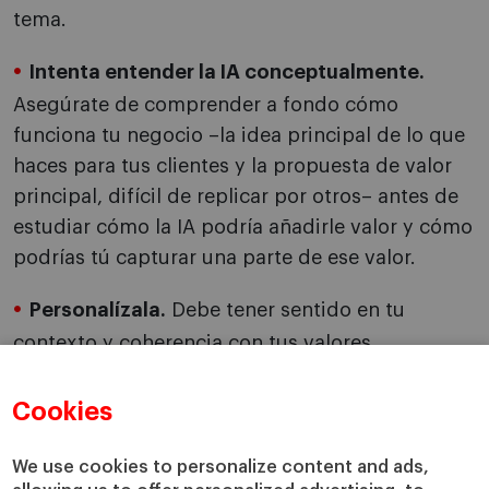
tema.
Intenta entender la IA conceptualmente.
Asegúrate de comprender a fondo cómo
funciona tu negocio –la idea principal de lo que
haces para tus clientes y la propuesta de valor
principal, difícil de replicar por otros– antes de
estudiar cómo la IA podría añadirle valor y cómo
podrías tú capturar una parte de ese valor.
Personalízala.
Debe tener sentido en tu
contexto y coherencia con tus valores.
Cookies
Esta entrevista se publica con el título “IA: más
allá del revuelo” en
IESE Business School Insight
We use cookies to personalize content and ads,
165.