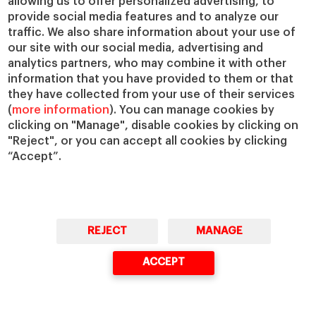
allowing us to offer personalized advertising, to
provide social media features and to analyze our
traffic. We also share information about your use of
our site with our social media, advertising and
analytics partners, who may combine it with other
information that you have provided to them or that
they have collected from your use of their services
(
more information
). You can manage cookies by
clicking on "Manage", disable cookies by clicking on
"Reject", or you can accept all cookies by clicking
“Accept”.
Sampsa Samila
REJECT
MANAGE
Profesor de Dirección Estratégica en el IESE y director de la
Iniciativa sobre Inteligencia Artificial y el Futuro de la
ACCEPT
Dirección
. Está particularmente interesado en cómo
tecnologías como la IA posibilitan nuevos modelos de
negocio, en los retos de la organización para desarrollar
nuevas capacidades de valor, y en cómo cambiar la