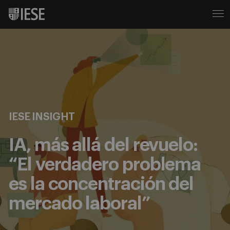
IESE INSIGHT
IA, más allá del revuelo:
“El verdadero problema
es la concentración del
mercado laboral”