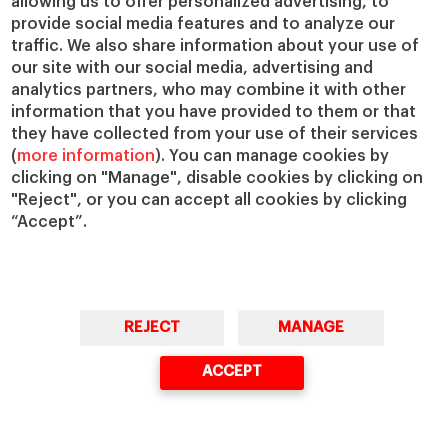
allowing us to offer personalized advertising, to
provide social media features and to analyze our
Fabricación ágil: la alternativa al dilema
traffic. We also share information about your use of
de hacer o comprar
, de Joan Jané.
our site with our social media, advertising and
analytics partners, who may combine it with other
information that you have provided to them or that
they have collected from your use of their services
(
more information
). You can manage cookies by
clicking on "Manage", disable cookies by clicking on
"Reject", or you can accept all cookies by clicking
“Accept”.
REJECT
MANAGE
Thomas Klueter
ACCEPT
Profesor de Iniciativa Emprendedora y Análisis de
Situaciones de Negocio en el IESE. Su investigación se
centra en la intersección entre la innovación y la iniciativa
emprendedora estratégica, en particular en el ámbito