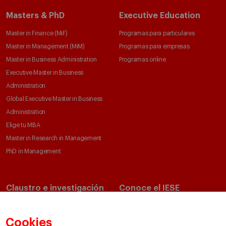
Masters & PhD
Executive Education
Master in Finance (MiF)
Programas para particulares
Master in Management (MiM)
Programas para empresas
Master in Business Administration
Programas online
Executive Master in Business
Administration
Global Executive Master in Business
Administration
Elige tu MBA
Master in Research in Management
PhD in Management
Claustro e investigación
Conoce el IESE
Directorio de profesores
Nuestra misión y valores
Departamentos académicos
Nuestro gobierno
Cookies