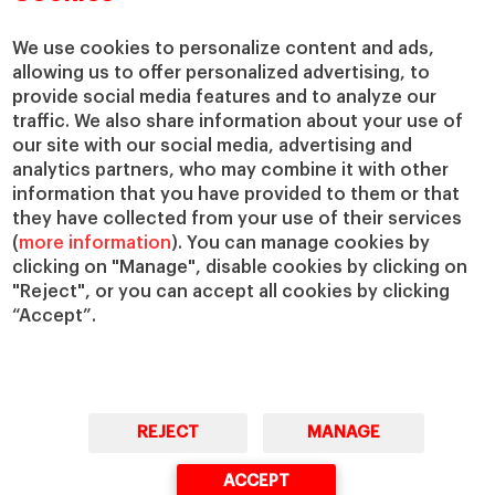
Centros de investigación
Nuestras alianzas
Cátedras
Nuestro impacto
We use cookies to personalize content and ads,
allowing us to offer personalized advertising, to
IESE Insight
Colabora con el IESE
provide social media features and to analyze our
IESE Publishing
Servicios
traffic. We also share information about your use of
our site with our social media, advertising and
Biblioteca
analytics partners, who may combine it with other
Canal de Compliance
information that you have provided to them or that
Capellanía
they have collected from your use of their services
(
more information
). You can manage cookies by
IESE Shop
clicking on "Manage", disable cookies by clicking on
Jobs @IESE
"Reject", or you can accept all cookies by clicking
Préstamos y becas
“Accept”.
REJECT
MANAGE
© Copyright, 2026. IESE Business School | University of Navarra
ACCEPT