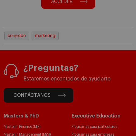
ACCEDER
conexión
marketing
¿Preguntas?
Estaremos encantados de ayudarte
CONTÁCTANOS
Masters & PhD
Executive Education
Master in Finance (MiF)
Programas para particulares
Master in Management (MiM)
Programas para empresas