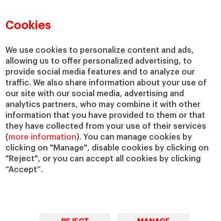
Directorio de profesores
Nuestra misión y valores
Departamentos académicos
Nuestro gobierno
Cookies
Centros de investigación
Nuestras alianzas
Cátedras
Nuestro impacto
We use cookies to personalize content and ads,
allowing us to offer personalized advertising, to
IESE Insight
Colabora con el IESE
provide social media features and to analyze our
IESE Publishing
Servicios
traffic. We also share information about your use of
our site with our social media, advertising and
Biblioteca
analytics partners, who may combine it with other
Canal de Compliance
information that you have provided to them or that
Capellanía
they have collected from your use of their services
(
more information
). You can manage cookies by
IESE Shop
clicking on "Manage", disable cookies by clicking on
Jobs @IESE
"Reject", or you can accept all cookies by clicking
Préstamos y becas
“Accept”.