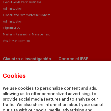
Executive Master in Business
Administration
Global Executive Master in Business
Administration
Elige tu MBA
Master in Research in Management
PhD in Management
Claustro e investigación
Conoce el IESE
Directorio de profesores
Nuestra misión y valores
Departamentos académicos
Nuestro gobierno
Cookies
Centros de investigación
Nuestras alianzas
Cátedras
Nuestro impacto
We use cookies to personalize content and ads,
allowing us to offer personalized advertising, to
IESE Insight
Colabora con el IESE
provide social media features and to analyze our
IESE Publishing
Servicios
traffic. We also share information about your use of
our site with our social media, advertising and