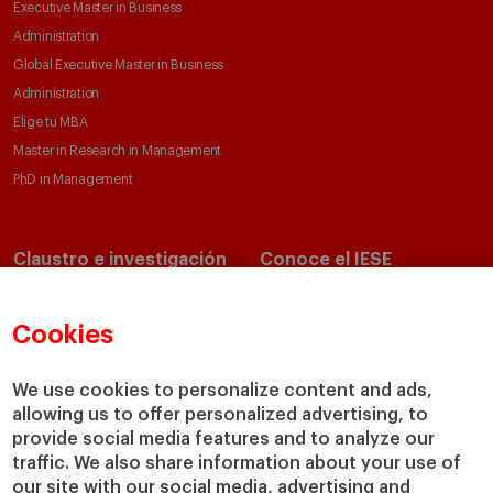
Executive Master in Business
Administration
Global Executive Master in Business
Administration
Elige tu MBA
Master in Research in Management
PhD in Management
Claustro e investigación
Conoce el IESE
Directorio de profesores
Nuestra misión y valores
Departamentos académicos
Nuestro gobierno
Cookies
Centros de investigación
Nuestras alianzas
Cátedras
Nuestro impacto
We use cookies to personalize content and ads,
IESE Insight
Colabora con el IESE
allowing us to offer personalized advertising, to
provide social media features and to analyze our
IESE Publishing
Servicios
traffic. We also share information about your use of
our site with our social media, advertising and