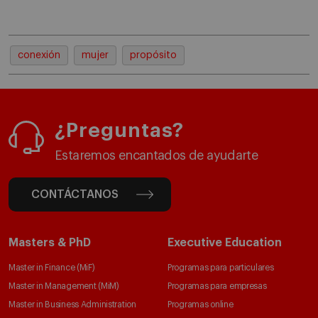
conexión
mujer
propósito
¿Preguntas?
Estaremos encantados de ayudarte
CONTÁCTANOS
Masters & PhD
Executive Education
Master in Finance (MiF)
Programas para particulares
Master in Management (MiM)
Programas para empresas
Master in Business Administration
Programas online