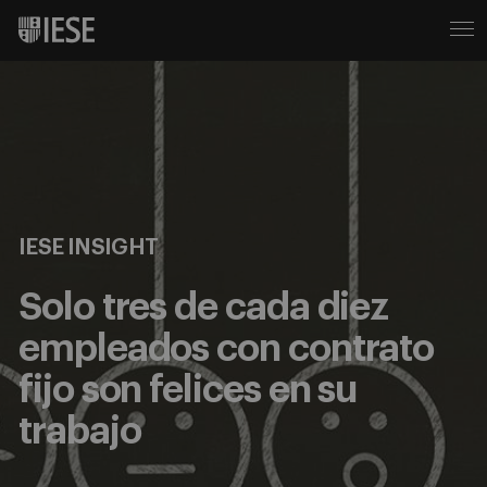
IESE INSIGHT
Solo tres de cada diez
empleados con contrato
fijo son felices en su
trabajo