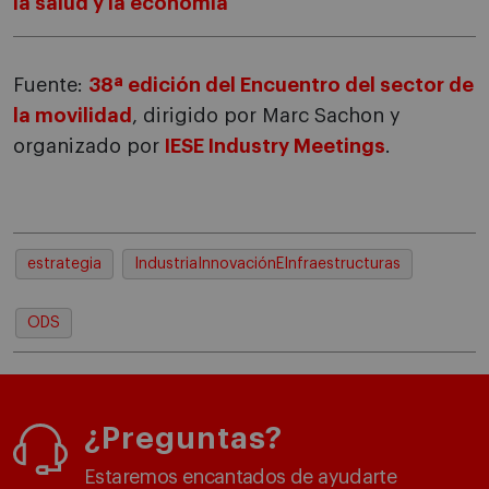
la salud y la economía
Fuente:
38ª edición del Encuentro del sector de
la movilidad
, dirigido por Marc Sachon y
organizado por
IESE Industry Meetings
.
estrategia
IndustriaInnovaciónEInfraestructuras
ODS
¿Preguntas?
Estaremos encantados de ayudarte