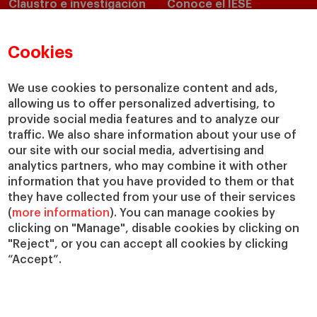
Claustro e investigación
Conoce el IESE
Directorio de profesores
Nuestra misión y valores
Departamentos académicos
Nuestro gobierno
Cookies
Centros de investigación
Nuestras alianzas
Cátedras
Nuestro impacto
We use cookies to personalize content and ads,
allowing us to offer personalized advertising, to
IESE Insight
Colabora con el IESE
provide social media features and to analyze our
IESE Publishing
Servicios
traffic. We also share information about your use of
our site with our social media, advertising and
Biblioteca
analytics partners, who may combine it with other
Canal de Compliance
information that you have provided to them or that
Capellanía
they have collected from your use of their services
(
more information
). You can manage cookies by
IESE Shop
clicking on "Manage", disable cookies by clicking on
Jobs @IESE
"Reject", or you can accept all cookies by clicking
Préstamos y becas
“Accept”.