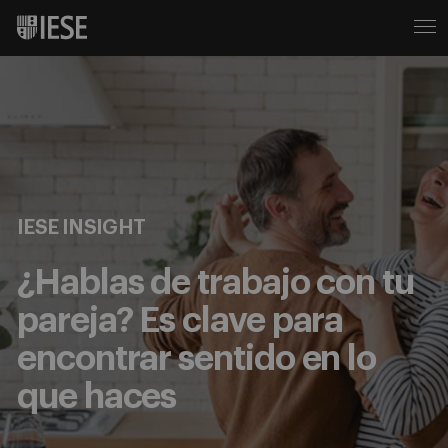
IESE INSIGHT
¿Hablas de trabajo con tu
pareja? Es clave para
encontrar sentido en lo
que haces