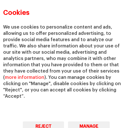
Directorio de profesores
Nuestra misión y valores
Departamentos académicos
Nuestro gobierno
Cookies
Centros de investigación
Nuestras alianzas
Cátedras
Nuestro impacto
We use cookies to personalize content and ads,
allowing us to offer personalized advertising, to
IESE Insight
Colabora con el IESE
provide social media features and to analyze our
IESE Publishing
Servicios
traffic. We also share information about your use of
our site with our social media, advertising and
Biblioteca
analytics partners, who may combine it with other
Canal de Compliance
information that you have provided to them or that
Capellanía
they have collected from your use of their services
(
more information
). You can manage cookies by
IESE Shop
clicking on "Manage", disable cookies by clicking on
Jobs @IESE
"Reject", or you can accept all cookies by clicking
Préstamos y becas
“Accept”.
REJECT
MANAGE