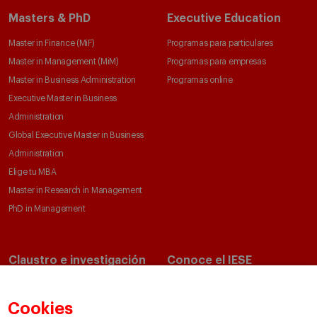
Masters & PhD
Executive Education
Master in Finance (MiF)
Programas para particulares
Master in Management (MiM)
Programas para empresas
Master in Business Administration
Programas online
Executive Master in Business
Administration
Global Executive Master in Business
Administration
Elige tu MBA
Master in Research in Management
PhD in Management
Claustro e investigación
Conoce el IESE
Directorio de profesores
Nuestra misión y valores
Departamentos académicos
Nuestro gobierno
Cookies