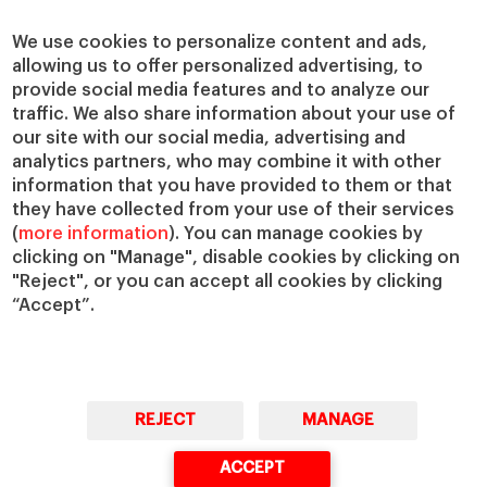
Centros de investigación
Nuestras alianzas
Cátedras
Nuestro impacto
We use cookies to personalize content and ads,
allowing us to offer personalized advertising, to
IESE Insight
Colabora con el IESE
provide social media features and to analyze our
IESE Publishing
Servicios
traffic. We also share information about your use of
our site with our social media, advertising and
Biblioteca
analytics partners, who may combine it with other
Canal de Compliance
information that you have provided to them or that
Capellanía
they have collected from your use of their services
(
more information
). You can manage cookies by
IESE Shop
clicking on "Manage", disable cookies by clicking on
Jobs @IESE
"Reject", or you can accept all cookies by clicking
Préstamos y becas
“Accept”.
REJECT
MANAGE
© Copyright, 2026. IESE Business School | University of Navarra
ACCEPT