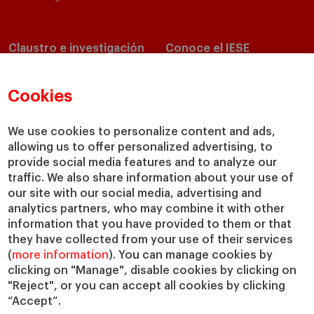
Claustro e investigación
Conoce el IESE
Directorio de profesores
Nuestra misión y valores
Departamentos académicos
Nuestro gobierno
Cookies
Centros de investigación
Nuestras alianzas
Cátedras
Nuestro impacto
We use cookies to personalize content and ads,
allowing us to offer personalized advertising, to
IESE Insight
Colabora con el IESE
provide social media features and to analyze our
IESE Publishing
Servicios
traffic. We also share information about your use of
our site with our social media, advertising and
Biblioteca
analytics partners, who may combine it with other
Canal de Compliance
information that you have provided to them or that
Capellanía
they have collected from your use of their services
(
more information
). You can manage cookies by
IESE Shop
clicking on "Manage", disable cookies by clicking on
Jobs @IESE
"Reject", or you can accept all cookies by clicking
Préstamos y becas
“Accept”.