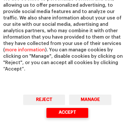
allowing us to offer personalized advertising, to
IESE Insight
Colabora con el IESE
provide social media features and to analyze our
IESE Publishing
Servicios
traffic. We also share information about your use of
our site with our social media, advertising and
Biblioteca
analytics partners, who may combine it with other
Canal de Compliance
information that you have provided to them or that
Capellanía
they have collected from your use of their services
(
more information
). You can manage cookies by
IESE Shop
clicking on "Manage", disable cookies by clicking on
Jobs @IESE
"Reject", or you can accept all cookies by clicking
Préstamos y becas
“Accept”.
REJECT
MANAGE
© Copyright, 2026. IESE Business School | University of Navarra
ACCEPT
Privacidad
Aviso Legal
Cookies
Ciberseguridad
Accesibilidad