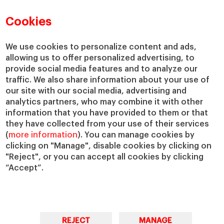
Directorio de profesores
Nuestra misión y valores
Departamentos académicos
Nuestro gobierno
Cookies
Centros de investigación
Nuestras alianzas
Cátedras
Nuestro impacto
We use cookies to personalize content and ads,
allowing us to offer personalized advertising, to
IESE Insight
Colabora con el IESE
provide social media features and to analyze our
IESE Publishing
Servicios
traffic. We also share information about your use of
our site with our social media, advertising and
Biblioteca
analytics partners, who may combine it with other
Canal de Compliance
information that you have provided to them or that
Capellanía
they have collected from your use of their services
(
more information
). You can manage cookies by
IESE Shop
clicking on "Manage", disable cookies by clicking on
Jobs @IESE
"Reject", or you can accept all cookies by clicking
Préstamos y becas
“Accept”.
REJECT
MANAGE