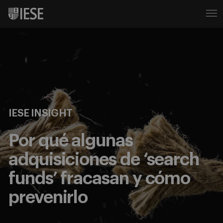
IESE INSIGHT
Por qué algunas
adquisiciones de ‘search
funds’ fracasan y cómo
prevenirlo