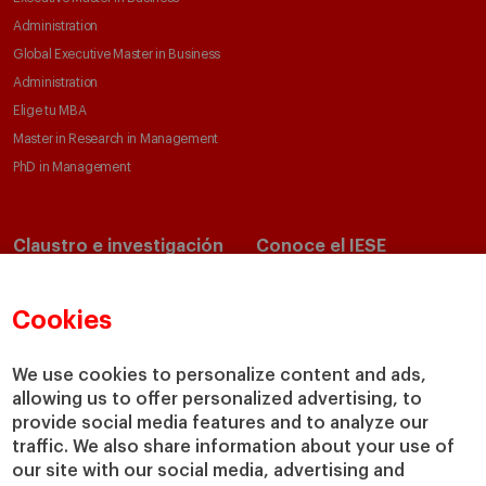
Administration
Global Executive Master in Business
Administration
Elige tu MBA
Master in Research in Management
PhD in Management
Claustro e investigación
Conoce el IESE
Directorio de profesores
Nuestra misión y valores
Departamentos académicos
Nuestro gobierno
Cookies
Centros de investigación
Nuestras alianzas
Cátedras
Nuestro impacto
We use cookies to personalize content and ads,
IESE Insight
Colabora con el IESE
allowing us to offer personalized advertising, to
provide social media features and to analyze our
IESE Publishing
Servicios
traffic. We also share information about your use of
our site with our social media, advertising and
Biblioteca