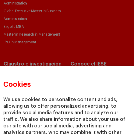
Administration
Global Executive Master in Business
Administration
Elige tu MBA
Master in Research in Management
PhD in Management
Claustro e investigación
Conoce el IESE
Directorio de profesores
Nuestra misión y valores
Departamentos académicos
Nuestro gobierno
Cookies
Centros de investigación
Nuestras alianzas
Cátedras
Nuestro impacto
We use cookies to personalize content and ads,
allowing us to offer personalized advertising, to
IESE Insight
Colabora con el IESE
provide social media features and to analyze our
IESE Publishing
Servicios
traffic. We also share information about your use of
our site with our social media, advertising and
Biblioteca
analytics partners, who may combine it with other