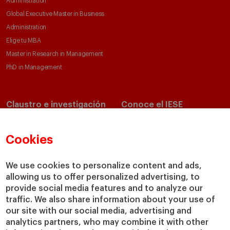
Administration
Global Executive Master in Business
Administration
Elige tu MBA
Master in Research in Management
PhD in Management
Claustro e investigación
Conoce el IESE
Directorio de profesores
Nuestra misión y valores
Departamentos académicos
Nuestro gobierno
Cookies
Centros de investigación
Nuestras alianzas
Cátedras
Nuestro impacto
We use cookies to personalize content and ads,
IESE Insight
Colabora con el IESE
allowing us to offer personalized advertising, to
provide social media features and to analyze our
IESE Publishing
Servicios
traffic. We also share information about your use of
our site with our social media, advertising and
Biblioteca
analytics partners, who may combine it with other
Canal de Compliance