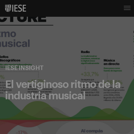
IESE INSIGHT
El vertiginoso ritmo de la
industria musical