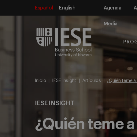
Español
English
Agenda
A
Media
PRO
Inicio
IESE Insight
Artículos
¿Quién teme a 
IESE INSIGHT
¿Quién teme a