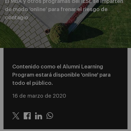
El MBA y otros programas del IESE se imparten
de modo ‘online’ para frenar el riesgo de
contagio
Contenido como el Alumni Learning
Program estará disponible 'online' para
todo el público.
16 de marzo de 2020
Twitter
Linkedin
Whatsapp