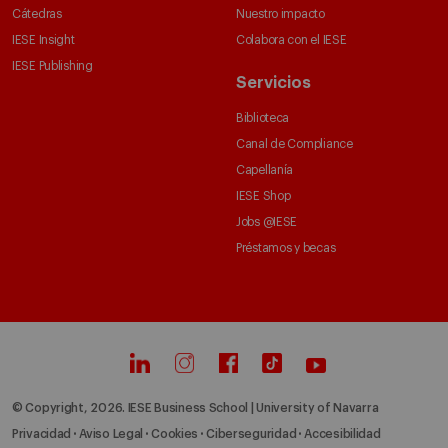
Cátedras
Nuestro impacto
IESE Insight
Colabora con el IESE
IESE Publishing
Servicios
Biblioteca
Canal de Compliance
Capellanía
IESE Shop
Jobs @IESE
Préstamos y becas
© Copyright, 2026. IESE Business School | University of Navarra
Privacidad
Aviso Legal
Cookies
Ciberseguridad
Accesibilidad