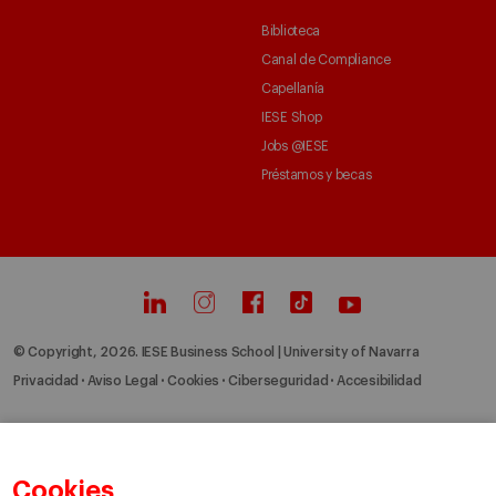
Biblioteca
Canal de Compliance
Capellanía
IESE Shop
Jobs @IESE
Préstamos y becas
© Copyright, 2026. IESE Business School | University of Navarra
Privacidad
Aviso Legal
Cookies
Ciberseguridad
Accesibilidad
Cookies