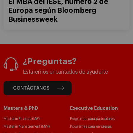
El MBA del IESE, número 2 de
Europa según Bloomberg
Businessweek
¿Preguntas?
Estaremos encantados de ayudarte
CONTÁCTANOS
Masters & PhD
Executive Education
Master in Finance (MiF)
Programas para particulares
Master in Management (MiM)
Programas para empresas