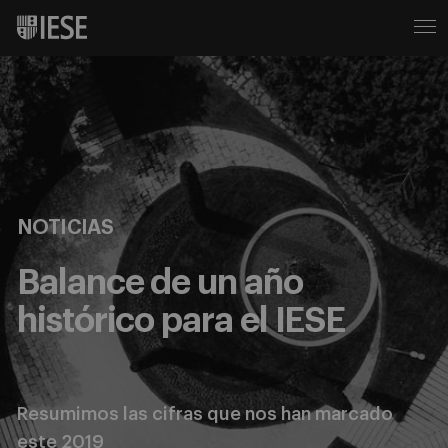
NOTICIAS
Balance de un año
histórico para el IESE
Resumimos las cifras que nos han marcado
este 2019