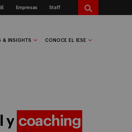
SE
Empresas
Staff
Buscar
S & INSIGHTS
CONOCE EL IESE
l y
coaching