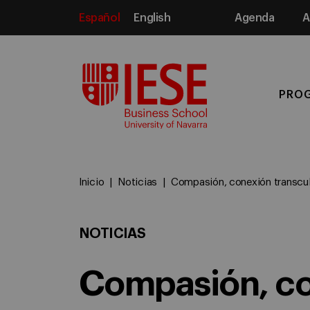
Español
English
Agenda
A
Media
PRO
Inicio
Noticias
Compasión, conexión transcul
NOTICIAS
Compasión, co